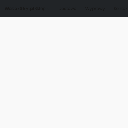
WaterSky.pl
Sklep
Dostawa
Wyprawy
Kontak