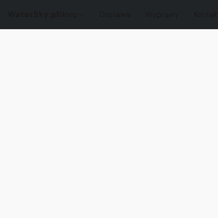
WaterSky.pl
Sklep
Dostawa
Wyprawy
Kontak