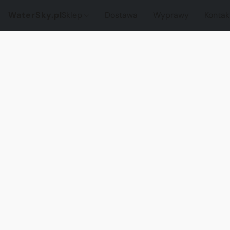
WaterSky.pl
Sklep
Dostawa
Wyprawy
Kontak