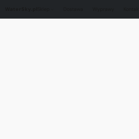
WaterSky.pl
Sklep
Dostawa
Wyprawy
Kontak