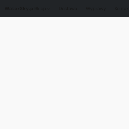
WaterSky.pl
Sklep
Dostawa
Wyprawy
Kontak