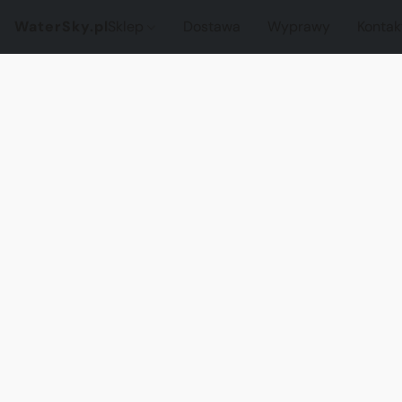
WaterSky.pl
Sklep
Dostawa
Wyprawy
Kontak