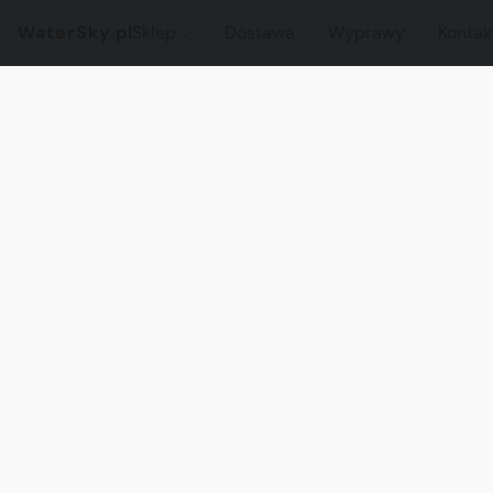
WaterSky.pl
Sklep
Dostawa
Wyprawy
Kontak