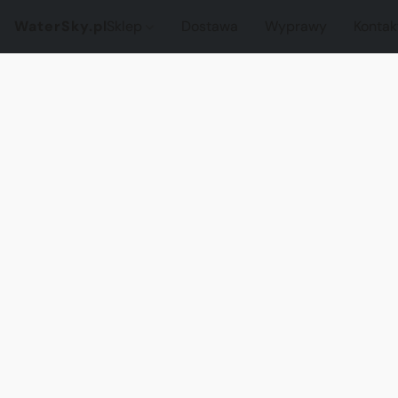
WaterSky.pl
Sklep
Dostawa
Wyprawy
Kontak