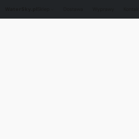
WaterSky.pl
Sklep
Dostawa
Wyprawy
Kontak