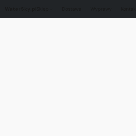
WaterSky.pl
Sklep
Dostawa
Wyprawy
Kontak