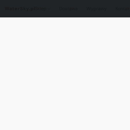
WaterSky.pl
Sklep
Dostawa
Wyprawy
Kontak