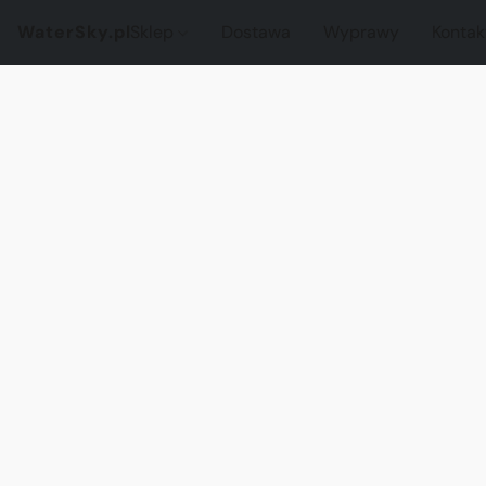
WaterSky.pl
Sklep
Dostawa
Wyprawy
Kontak