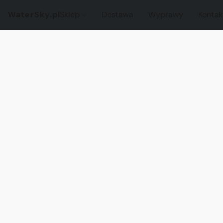
WaterSky.pl
Sklep
Dostawa
Wyprawy
Kontak