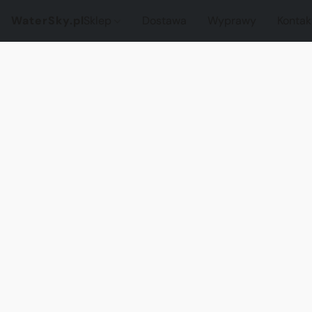
WaterSky.pl
Sklep
Dostawa
Wyprawy
Kontak