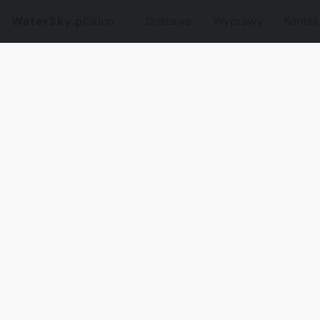
WaterSky.pl
Sklep
Dostawa
Wyprawy
Kontak