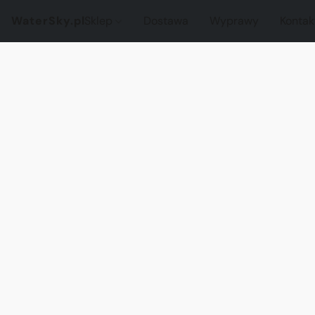
WaterSky.pl
Sklep
Dostawa
Wyprawy
Kontak