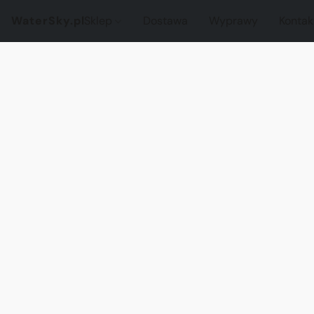
WaterSky.pl
Sklep
Dostawa
Wyprawy
Kontak