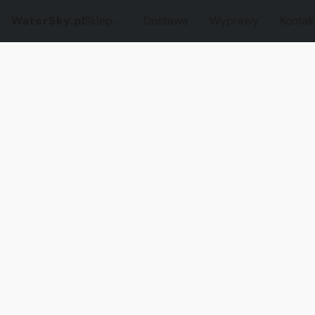
WaterSky.pl
Sklep
Dostawa
Wyprawy
Kontak