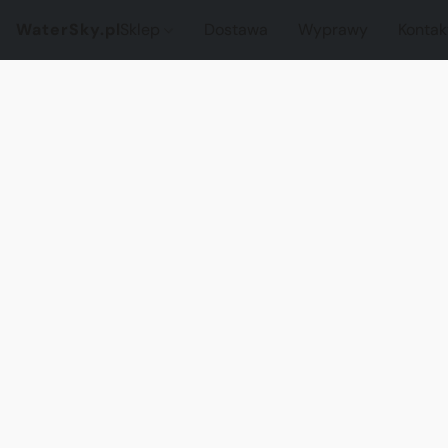
WaterSky.pl
Sklep
Dostawa
Wyprawy
Kontak