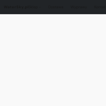
WaterSky.pl
Sklep
Dostawa
Wyprawy
Kontak