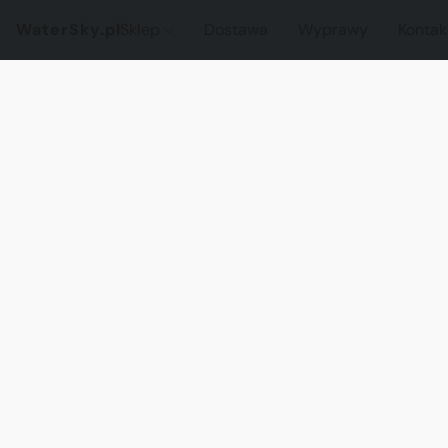
WaterSky.pl
Sklep
Dostawa
Wyprawy
Kontak