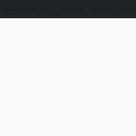
WaterSky.pl
Sklep
Dostawa
Wyprawy
Kontak