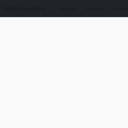
WaterSky.pl
Sklep
Dostawa
Wyprawy
Kontak