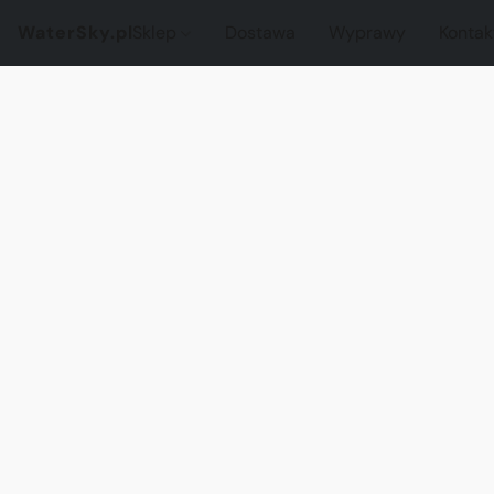
WaterSky.pl
Sklep
Dostawa
Wyprawy
Kontak