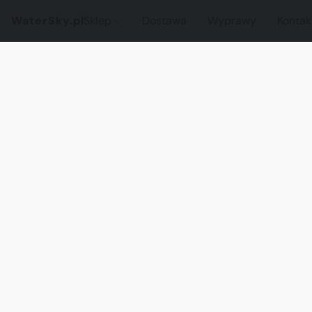
WaterSky.pl
Sklep
Dostawa
Wyprawy
Kontak