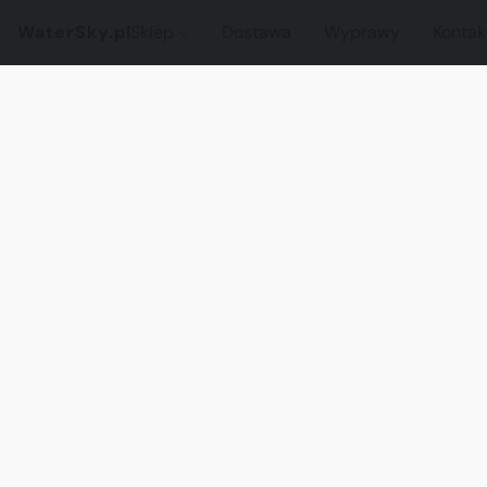
WaterSky.pl
Sklep
Dostawa
Wyprawy
Kontak