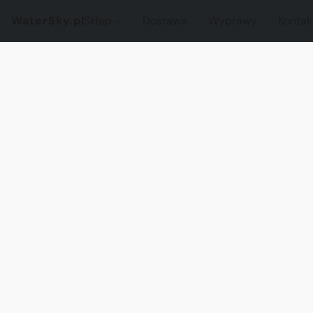
WaterSky.pl
Sklep
Dostawa
Wyprawy
Kontak