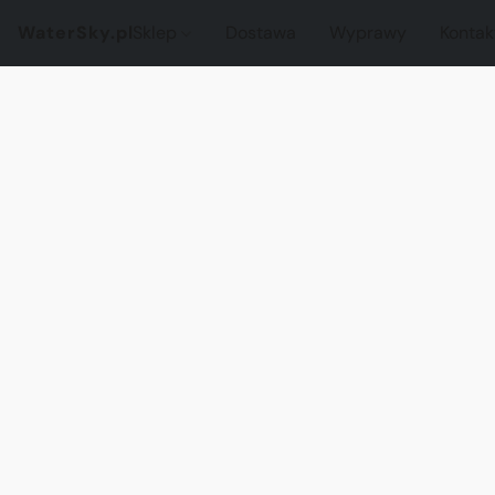
WaterSky.pl
Sklep
Dostawa
Wyprawy
Kontak