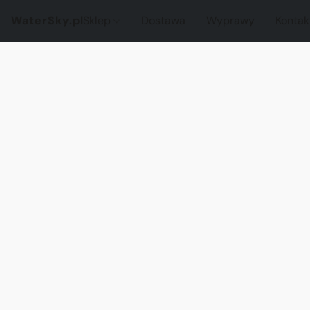
WaterSky.pl
Sklep
Dostawa
Wyprawy
Kontak