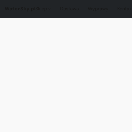
WaterSky.pl
Sklep
Dostawa
Wyprawy
Kontak