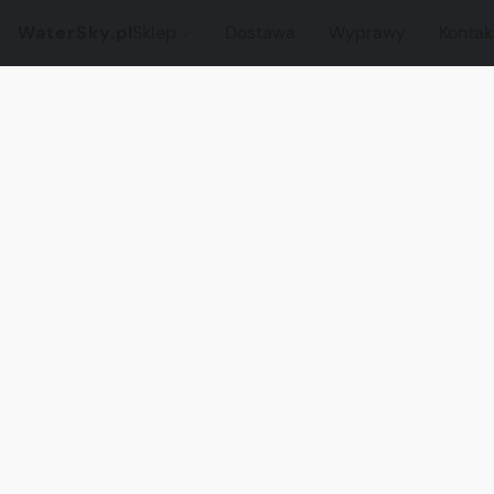
WaterSky.pl
Sklep
Dostawa
Wyprawy
Kontak