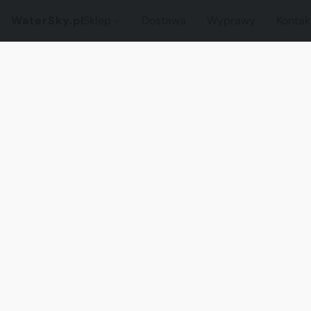
WaterSky.pl
Sklep
Dostawa
Wyprawy
Kontak