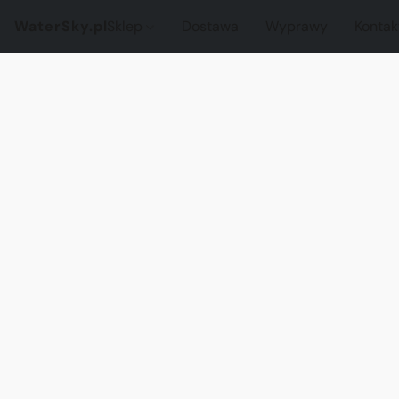
WaterSky.pl
Sklep
Dostawa
Wyprawy
Kontak