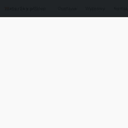
WaterSky.pl
Sklep
Dostawa
Wyprawy
Kontak