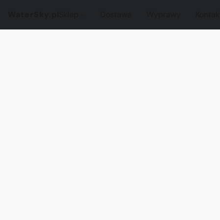
WaterSky.pl
Sklep
Dostawa
Wyprawy
Kontak