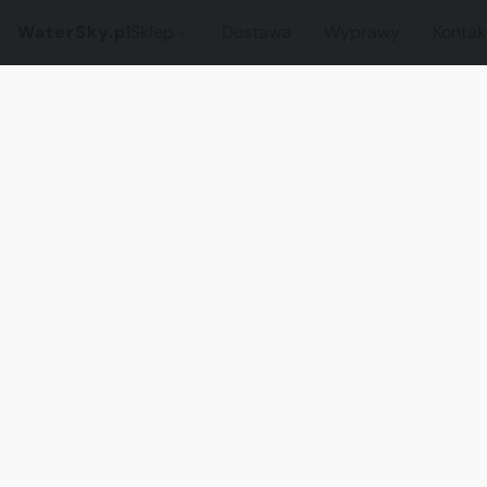
WaterSky.pl
Sklep
Dostawa
Wyprawy
Kontak