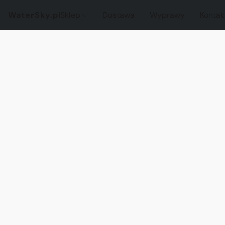
WaterSky.pl
Sklep
Dostawa
Wyprawy
Kontak